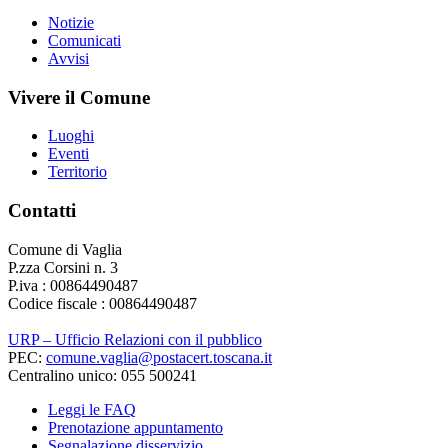
Notizie
Comunicati
Avvisi
Vivere il Comune
Luoghi
Eventi
Territorio
Contatti
Comune di Vaglia
P.zza Corsini n. 3
P.iva : 00864490487
Codice fiscale : 00864490487
URP – Ufficio Relazioni con il pubblico
PEC:
comune.vaglia@postacert.toscana.it
Centralino unico: 055 500241
Leggi le FAQ
Prenotazione appuntamento
Segnalazione disservizio