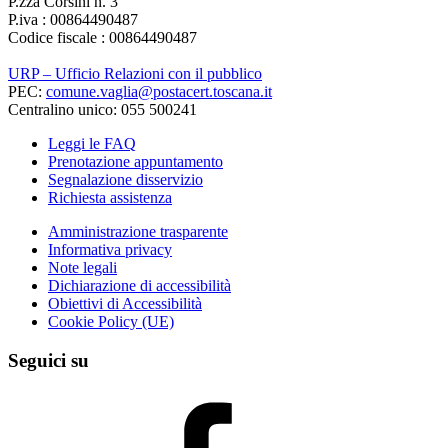
P.zza Corsini n. 3
P.iva : 00864490487
Codice fiscale : 00864490487
URP – Ufficio Relazioni con il pubblico
PEC:
comune.vaglia@postacert.toscana.it
Centralino unico: 055 500241
Leggi le FAQ
Prenotazione appuntamento
Segnalazione disservizio
Richiesta assistenza
Amministrazione trasparente
Informativa privacy
Note legali
Dichiarazione di accessibilità
Obiettivi di Accessibilità
Cookie Policy (UE)
Seguici su