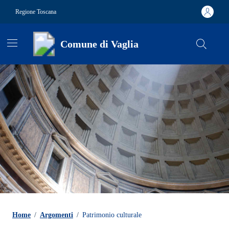
Vai ai contenuti
Vai al footer
Regione Toscana
Comune di Vaglia
Contenuti in evidenza
Home
/
Argomenti
/
Patrimonio culturale