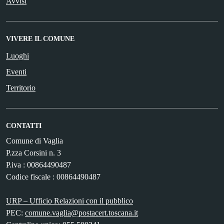
Avvisi
VIVERE IL COMUNE
Luoghi
Eventi
Territorio
CONTATTI
Comune di Vaglia
P.zza Corsini n. 3
P.iva : 00864490487
Codice fiscale : 00864490487
URP – Ufficio Relazioni con il pubblico
PEC:
comune.vaglia@postacert.toscana.it