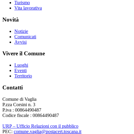
Turismo
Vita lavorativa
Novità
Notizie
Comunicati
Avvisi
Vivere il Comune
Luoghi
Eventi
Territorio
Contatti
Comune di Vaglia
P.zza Corsini n. 3
P.iva : 00864490487
Codice fiscale : 00864490487
URP – Ufficio Relazioni con il pubblico
PEC:
comune.vaglia@postacert.toscana.it