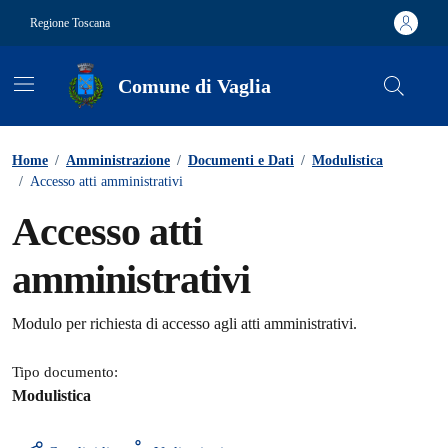
Vai ai contenuti
Vai al footer
Regione Toscana
Comune di Vaglia
Contenuti in evidenza
Home
/
Amministrazione
/
Documenti e Dati
/
Modulistica
/
Accesso atti amministrativi
Accesso atti
amministrativi
Dettagli del documento
Modulo per richiesta di accesso agli atti amministrativi.
Tipo documento:
Modulistica