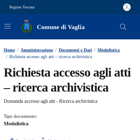
Vai ai contenuti
Vai al footer
Regione Toscana
Comune di Vaglia
Contenuti in evidenza
Home
/
Amministrazione
/
Documenti e Dati
/
Modulistica
/
Richiesta accesso agli atti – ricerca archivistica
Richiesta accesso agli atti
– ricerca archivistica
Dettagli del documento
Domanda accesso agli atti - Ricerca archivistica
Tipo documento:
Modulistica