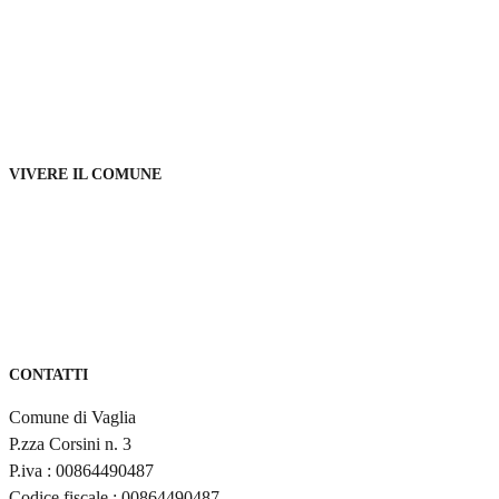
Notizie
Comunicati
Avvisi
VIVERE IL COMUNE
Luoghi
Eventi
Territorio
CONTATTI
Comune di Vaglia
P.zza Corsini n. 3
P.iva : 00864490487
Codice fiscale : 00864490487