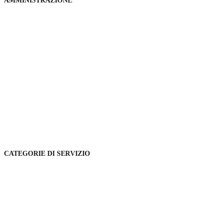
AMMINISTRAZIONE
Organi di governo
Aree amministrative
Uffici
Enti e fondazioni
Politici
Personale amministrativo
Documenti e Dati
CATEGORIE DI SERVIZIO
Agricoltura e pesca
Ambiente
Anagrafe e stato civile
Appalti pubblici