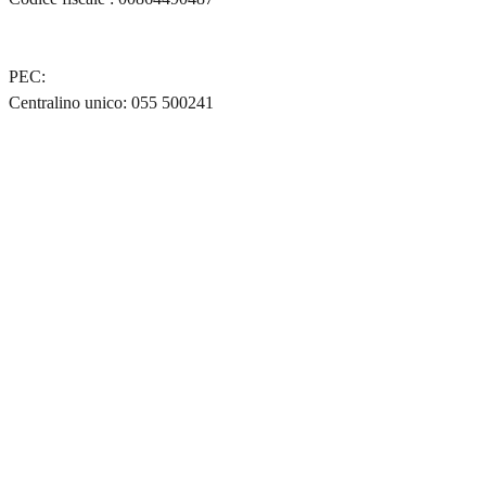
URP – Ufficio Relazioni con il pubblico
PEC:
comune.vaglia@postacert.toscana.it
Centralino unico: 055 500241
Leggi le FAQ
Prenotazione appuntamento
Segnalazione disservizio
Richiesta assistenza
Amministrazione trasparente
Informativa privacy
Note legali
Dichiarazione di accessibilità
Obiettivi di Accessibilità
Cookie Policy (UE)