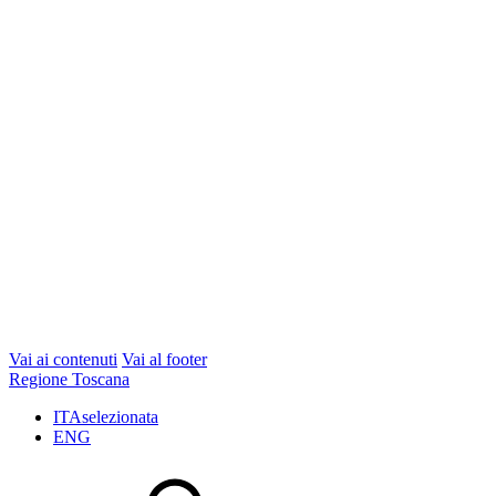
Vai ai contenuti
Vai al footer
Regione Toscana
ITA
selezionata
ENG