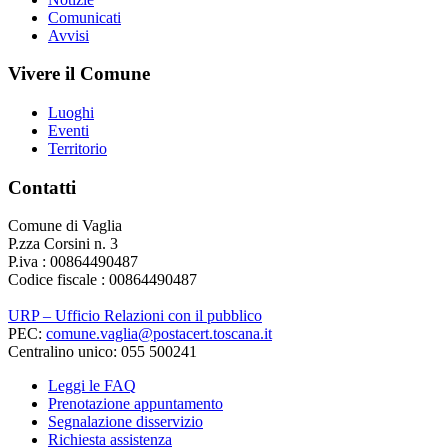
Comunicati
Avvisi
Vivere il Comune
Luoghi
Eventi
Territorio
Contatti
Comune di Vaglia
P.zza Corsini n. 3
P.iva : 00864490487
Codice fiscale : 00864490487
URP – Ufficio Relazioni con il pubblico
PEC:
comune.vaglia@postacert.toscana.it
Centralino unico: 055 500241
Leggi le FAQ
Prenotazione appuntamento
Segnalazione disservizio
Richiesta assistenza