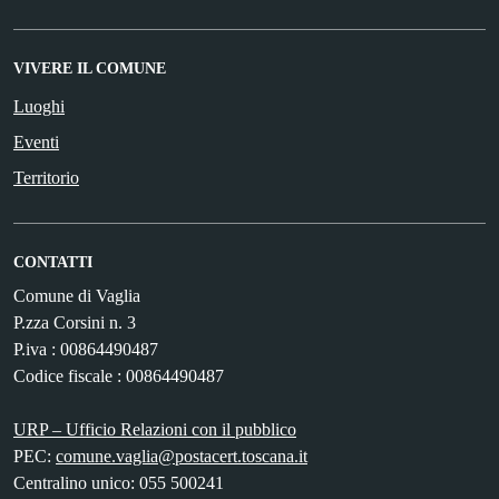
VIVERE IL COMUNE
Luoghi
Eventi
Territorio
CONTATTI
Comune di Vaglia
P.zza Corsini n. 3
P.iva : 00864490487
Codice fiscale : 00864490487
URP – Ufficio Relazioni con il pubblico
PEC:
comune.vaglia@postacert.toscana.it
Centralino unico: 055 500241