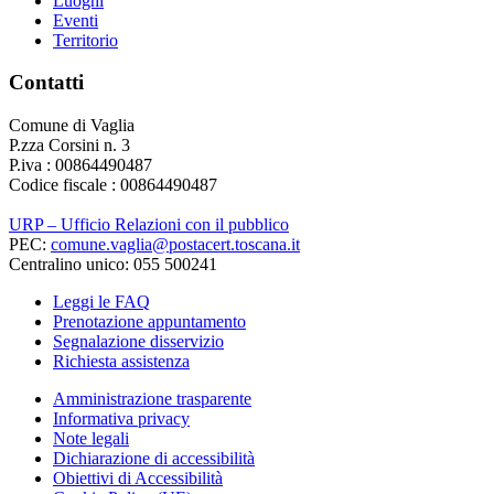
Luoghi
Eventi
Territorio
Contatti
Comune di Vaglia
P.zza Corsini n. 3
P.iva : 00864490487
Codice fiscale : 00864490487
URP – Ufficio Relazioni con il pubblico
PEC:
comune.vaglia@postacert.toscana.it
Centralino unico: 055 500241
Leggi le FAQ
Prenotazione appuntamento
Segnalazione disservizio
Richiesta assistenza
Amministrazione trasparente
Informativa privacy
Note legali
Dichiarazione di accessibilità
Obiettivi di Accessibilità