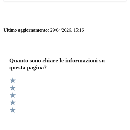
Ultimo aggiornamento:
29/04/2026, 15:16
Quanto sono chiare le informazioni su
questa pagina?
Valuta 5 stelle su 5
Valuta 4 stelle su 5
Valuta 3 stelle su 5
Valuta 2 stelle su 5
Valuta 1 stelle su 5