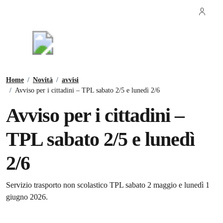
Vai ai contenuti
Vai al footer
Regione Toscana
Comune di Vaglia
Contenuti in evidenza
Home
/
Novità
/
avvisi
/
Avviso per i cittadini – TPL sabato 2/5 e lunedì 2/6
Avviso per i cittadini –
TPL sabato 2/5 e lunedì
2/6
Dettagli della notizia
Servizio trasporto non scolastico TPL sabato 2 maggio e lunedì 1
giugno 2026.