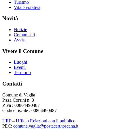
Turismo
Vita lavorativa
Novità
Notizie
Comunicati
Avvisi
Vivere il Comune
Luoghi
Eventi
Territorio
Contatti
Comune di Vaglia
P.zza Corsini n. 3
P.iva : 00864490487
Codice fiscale : 00864490487
URP – Ufficio Relazioni con il pubblico
PEC:
comune.vaglia@postacert.toscana.it