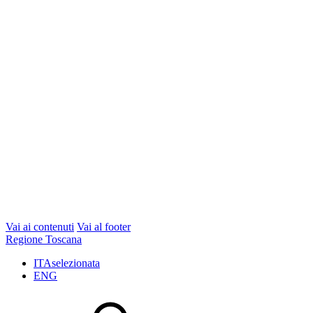
Vai ai contenuti
Vai al footer
Regione Toscana
ITA
selezionata
ENG