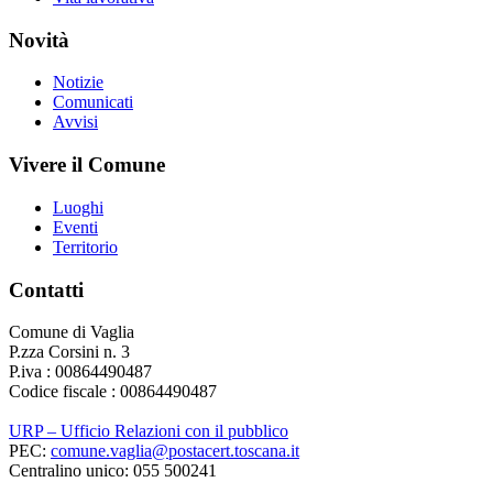
Novità
Notizie
Comunicati
Avvisi
Vivere il Comune
Luoghi
Eventi
Territorio
Contatti
Comune di Vaglia
P.zza Corsini n. 3
P.iva : 00864490487
Codice fiscale : 00864490487
URP – Ufficio Relazioni con il pubblico
PEC:
comune.vaglia@postacert.toscana.it
Centralino unico: 055 500241