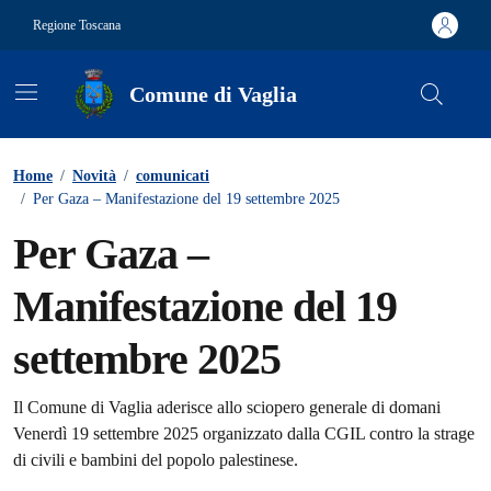
Vai ai contenuti
Vai al footer
Regione Toscana
Comune di Vaglia
Contenuti in evidenza
Home
/
Novità
/
comunicati
/
Per Gaza – Manifestazione del 19 settembre 2025
Per Gaza –
Manifestazione del 19
settembre 2025
Dettagli della notizia
Il Comune di Vaglia aderisce allo sciopero generale di domani
Venerdì 19 settembre 2025 organizzato dalla CGIL contro la strage
di civili e bambini del popolo palestinese.