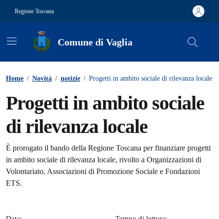
Vai ai contenuti
Vai al footer
Regione Toscana
Comune di Vaglia
Contenuti in evidenza
Home
/
Novità
/
notizie
/
Progetti in ambito sociale di rilevanza locale
Progetti in ambito sociale
di rilevanza locale
Dettagli della notizia
È prorogato il bando della Regione Toscana per finanziare progetti
in ambito sociale di rilevanza locale, rivolto a Organizzazioni di
Volontariato, Associazioni di Promozione Sociale e Fondazioni
ETS.
Data:
Tempo di lettura: