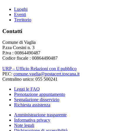
Luoghi
Eventi
Territorio
Contatti
Comune di Vaglia
P.zza Corsini n. 3
P.iva : 00864490487
Codice fiscale : 00864490487
URP – Ufficio Relazioni con il pubblico
PEC:
comune.vaglia@postacert.toscana.it
Centralino unico: 055 500241
Leggi le FAQ
Prenotazione appuntamento
Segnalazione disservizio
Richiesta assistenza
Amministrazione trasparente
Informativa privacy
Note legali
Dichiarazione di accessibilità