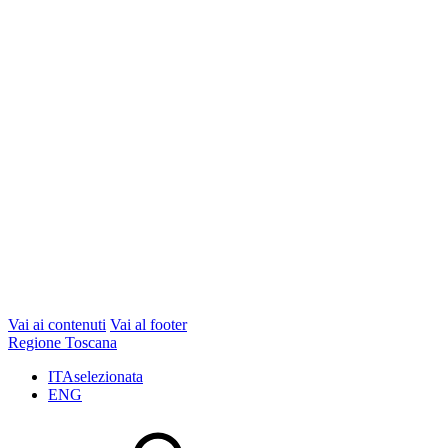
Vai ai contenuti
Vai al footer
Regione Toscana
ITA
selezionata
ENG