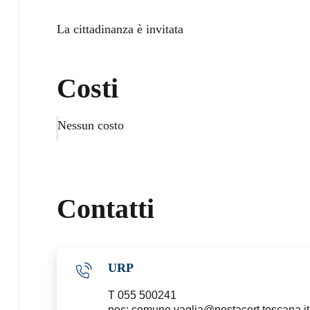
La cittadinanza è invitata
Costi
Nessun costo
Contatti
URP
T 055 500241
pec: comune.vaglia@postacert.toscana.it