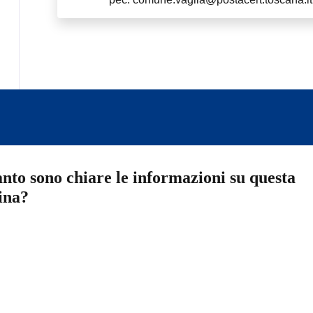
nto sono chiare le informazioni su questa
ina?
a 5 stelle su 5
a 4 stelle su 5
a 3 stelle su 5
a 2 stelle su 5