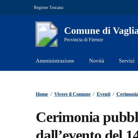
Vai ai contenuti
Vai al footer
Regione Toscana
Comune di Vagli
Provincia di Firenze
Amministrazione
Novità
Servizi
Contenuti in evidenza
Home
/
Vivere il Comune
/
Eventi
/
Cerimoni
Cerimonia pubbl
dall’evento del 