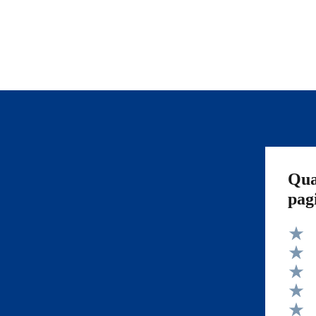
Qua
pag
Valut
Valut
Valut
Valut