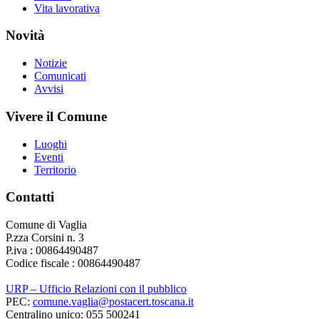
Vita lavorativa
Novità
Notizie
Comunicati
Avvisi
Vivere il Comune
Luoghi
Eventi
Territorio
Contatti
Comune di Vaglia
P.zza Corsini n. 3
P.iva : 00864490487
Codice fiscale : 00864490487
URP – Ufficio Relazioni con il pubblico
PEC:
comune.vaglia@postacert.toscana.it
Centralino unico: 055 500241