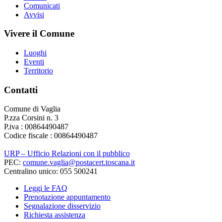
Comunicati
Avvisi
Vivere il Comune
Luoghi
Eventi
Territorio
Contatti
Comune di Vaglia
P.zza Corsini n. 3
P.iva : 00864490487
Codice fiscale : 00864490487
URP – Ufficio Relazioni con il pubblico
PEC:
comune.vaglia@postacert.toscana.it
Centralino unico: 055 500241
Leggi le FAQ
Prenotazione appuntamento
Segnalazione disservizio
Richiesta assistenza