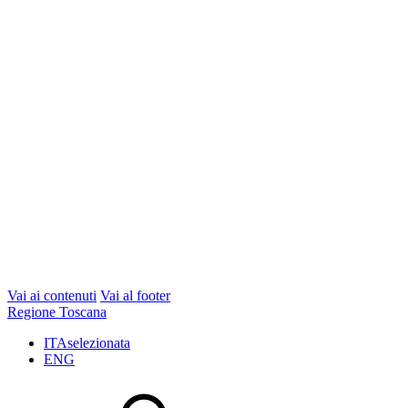
Vai ai contenuti
Vai al footer
Regione Toscana
ITA
selezionata
ENG