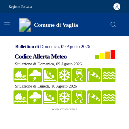
Vai ai contenuti
Vai al footer
Regione Toscana
Comune di Vaglia
Contenuti in evidenza
Bollettino di
Domenica, 09 Agosto 2026
Codice Allerta Meteo
Situazione di Domenica, 09 Agosto 2026
Situazione di Lunedì, 10 Agosto 2026
www.cfr.toscana.it
Comune di Vaglia
Contenuti in evidenza