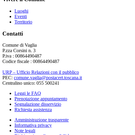
Luoghi
Eventi
Territorio
Contatti
Comune di Vaglia
P.zza Corsini n. 3
P.iva : 00864490487
Codice fiscale : 00864490487
URP – Ufficio Relazioni con il pubblico
PEC:
comune.vaglia@postacert.toscana.it
Centralino unico: 055 500241
Leggi le FAQ
Prenotazione appuntamento
Segnalazione disservizio
Richiesta assistenza
Amministrazione trasparente
Informativa privacy
Note legali