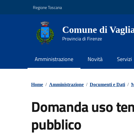
Vai ai contenuti
Vai al footer
Regione Toscana
Comune di Vagli
Provincia di Firenze
Amministrazione
Novità
Servizi
Contenuti in evidenza
Home
/
Amministrazione
/
Documenti e Dati
/
M
Domanda uso tem
pubblico