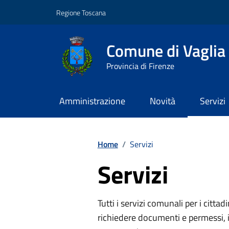
Vai ai contenuti
Vai al footer
Regione Toscana
Comune di Vaglia
Provincia di Firenze
Amministrazione
Novità
Servizi
Contenuti in evidenza
Home
/
Servizi
Servizi
Tutti i servizi comunali per i cittadi
richiedere documenti e permessi, i