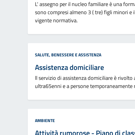
L' assegno per il nucleo familiare è una form
sono compresi almeno 3 ( tre) figli minori e i
vigente normativa.
Categoria:
SALUTE, BENESSERE E ASSISTENZA
Assistenza domiciliare
ll servizio di assistenza domiciliare è rivolto
ultra65enni e a persone temporaneamente n
Categoria:
AMBIENTE
Attività rumorose - Piano di cla