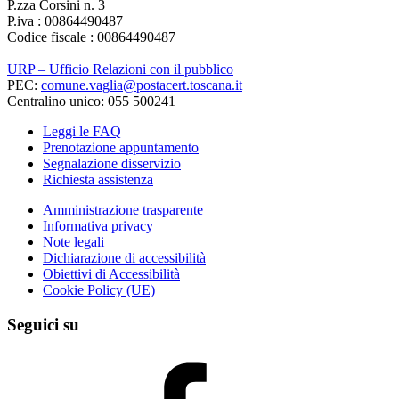
P.zza Corsini n. 3
P.iva : 00864490487
Codice fiscale : 00864490487
URP – Ufficio Relazioni con il pubblico
PEC:
comune.vaglia@postacert.toscana.it
Centralino unico: 055 500241
Leggi le FAQ
Prenotazione appuntamento
Segnalazione disservizio
Richiesta assistenza
Amministrazione trasparente
Informativa privacy
Note legali
Dichiarazione di accessibilità
Obiettivi di Accessibilità
Cookie Policy (UE)
Seguici su