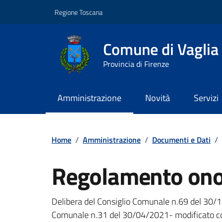
Vai ai contenuti
Vai al footer
Regione Toscana
Comune di Vaglia
Provincia di Firenze
Amministrazione
Novità
Servizi
Contenuti in evidenza
Home
/
Amministrazione
/
Documenti e Dati
/
Regolamento ono
Dettagli del documento
Delibera del Consiglio Comunale n.69 del 30/1
Comunale n.31 del 30/04/2021- modificato con