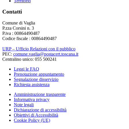
Territorio
Contatti
Comune di Vaglia
P.zza Corsini n. 3
P.iva : 00864490487
Codice fiscale : 00864490487
URP – Ufficio Relazioni con il pubblico
PEC:
comune.vaglia@postacert.toscana.it
Centralino unico: 055 500241
Leggi le FAQ
Prenotazione appuntamento
Segnalazione disservizio
Richiesta assistenza
Amministrazione trasparente
Informativa privacy
Note legali
Dichiarazione di accessibilità
Obiettivi di Accessibilità
Cookie Policy (UE)