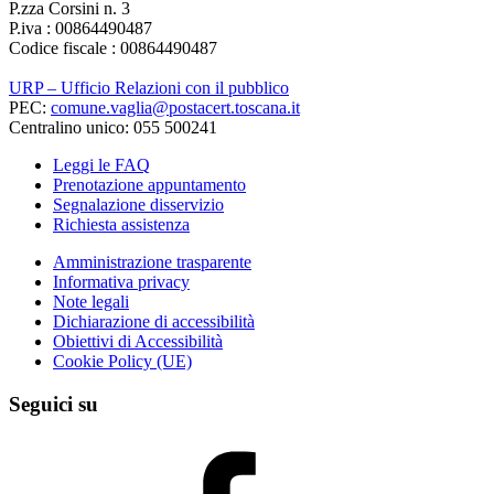
P.zza Corsini n. 3
P.iva : 00864490487
Codice fiscale : 00864490487
URP – Ufficio Relazioni con il pubblico
PEC:
comune.vaglia@postacert.toscana.it
Centralino unico: 055 500241
Leggi le FAQ
Prenotazione appuntamento
Segnalazione disservizio
Richiesta assistenza
Amministrazione trasparente
Informativa privacy
Note legali
Dichiarazione di accessibilità
Obiettivi di Accessibilità
Cookie Policy (UE)
Seguici su