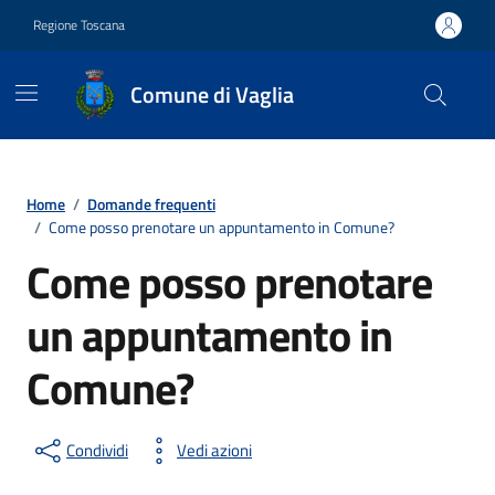
Vai ai contenuti
Vai al footer
Regione Toscana
Comune di Vaglia
Contenuti in evidenza
Home
/
Domande frequenti
/
Come posso prenotare un appuntamento in Comune?
Come posso prenotare
un appuntamento in
Comune?
Condividi
Vedi azioni