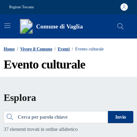
Vai ai contenuti
Vai al footer
Regione Toscana
Comune di Vaglia
Contenuti in evidenza
Home
/
Vivere il Comune
/
Eventi
/
Evento culturale
Evento culturale
Esplora
Cerca
Invio
37 elementi trovati in ordine alfabetico