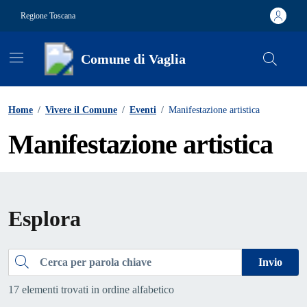
Vai ai contenuti
Vai al footer
Regione Toscana
Comune di Vaglia
Contenuti in evidenza
Home
/
Vivere il Comune
/
Eventi
/
Manifestazione artistica
Manifestazione artistica
Esplora
Cerca
Invio
17 elementi trovati in ordine alfabetico