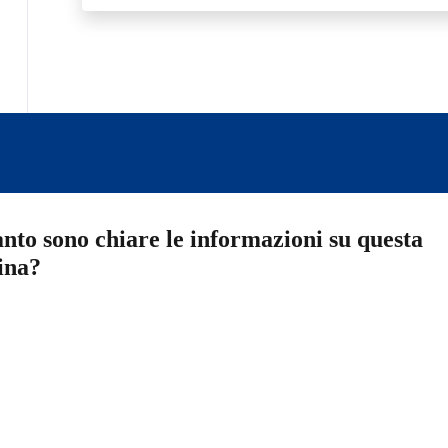
nto sono chiare le informazioni su questa
ina?
a 5 stelle su 5
a 4 stelle su 5
a 3 stelle su 5
a 2 stelle su 5