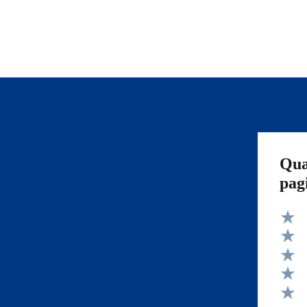
Qua
pag
Valut
Valut
Valut
Valut