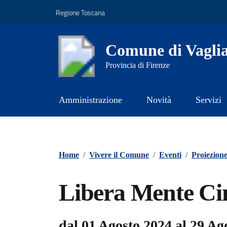
Vai ai contenuti
Vai al footer
Regione Toscana
Comune di Vagli
Provincia di Firenze
Amministrazione
Novità
Servizi
Contenuti in evidenza
Home
/
Vivere il Comune
/
Eventi
/
Proiezion
Libera Mente Ci
dal 01 Agosto 2024 al 29 Ag