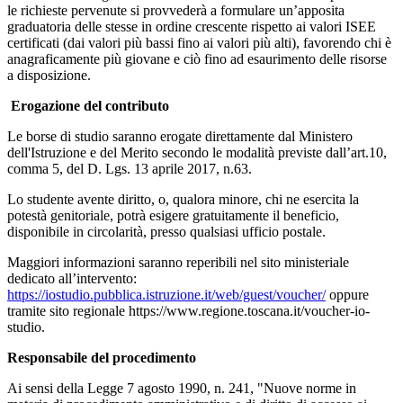
le richieste pervenute si provvederà a formulare un’apposita
graduatoria delle stesse in ordine crescente rispetto ai valori ISEE
certificati (dai valori più bassi fino ai valori più alti), favorendo chi è
anagraficamente più giovane e ciò fino ad esaurimento delle risorse
a disposizione.
Erogazione del contributo
Le borse di studio saranno erogate direttamente dal Ministero
dell'Istruzione e del Merito secondo le modalità previste dall’art.10,
comma 5, del D. Lgs. 13 aprile 2017, n.63.
Lo studente avente diritto, o, qualora minore, chi ne esercita la
potestà genitoriale, potrà esigere gratuitamente il beneficio,
disponibile in circolarità, presso qualsiasi ufficio postale.
Maggiori informazioni saranno reperibili nel sito ministeriale
dedicato all’intervento:
https://iostudio.pubblica.istruzione.it/web/guest/voucher/
oppure
tramite sito regionale https://www.regione.toscana.it/voucher-io-
studio.
Responsabile del procedimento
Ai sensi della Legge 7 agosto 1990, n. 241, "Nuove norme in