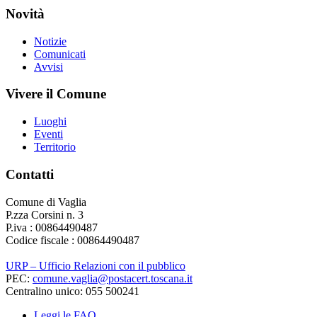
Novità
Notizie
Comunicati
Avvisi
Vivere il Comune
Luoghi
Eventi
Territorio
Contatti
Comune di Vaglia
P.zza Corsini n. 3
P.iva : 00864490487
Codice fiscale : 00864490487
URP – Ufficio Relazioni con il pubblico
PEC:
comune.vaglia@postacert.toscana.it
Centralino unico: 055 500241
Leggi le FAQ