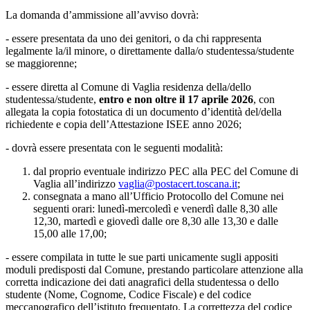
La domanda d’ammissione all’avviso dovrà:
- essere presentata da uno dei genitori, o da chi rappresenta
legalmente la/il minore, o direttamente dalla/o studentessa/studente
se maggiorenne;
- essere diretta al Comune di Vaglia residenza della/dello
studentessa/studente,
entro e non oltre il 17 aprile 2026
, con
allegata la copia fotostatica di un documento d’identità del/della
richiedente e copia dell’Attestazione ISEE anno 2026;
- dovrà essere presentata con le seguenti modalità:
dal proprio eventuale indirizzo PEC alla PEC del Comune di
Vaglia all’indirizzo
vaglia@postacert.toscana.it
;
consegnata a mano all’Ufficio Protocollo del Comune nei
seguenti orari: lunedì-mercoledì e venerdì dalle 8,30 alle
12,30, martedì e giovedì dalle ore 8,30 alle 13,30 e dalle
15,00 alle 17,00;
- essere compilata in tutte le sue parti unicamente sugli appositi
moduli predisposti dal Comune, prestando particolare attenzione alla
corretta indicazione dei dati anagrafici della studentessa o dello
studente (Nome, Cognome, Codice Fiscale) e del codice
meccanografico dell’istituto frequentato. La correttezza del codice