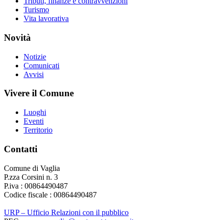
Tributi, finanze e contravvenzioni
Turismo
Vita lavorativa
Novità
Notizie
Comunicati
Avvisi
Vivere il Comune
Luoghi
Eventi
Territorio
Contatti
Comune di Vaglia
P.zza Corsini n. 3
P.iva : 00864490487
Codice fiscale : 00864490487
URP – Ufficio Relazioni con il pubblico