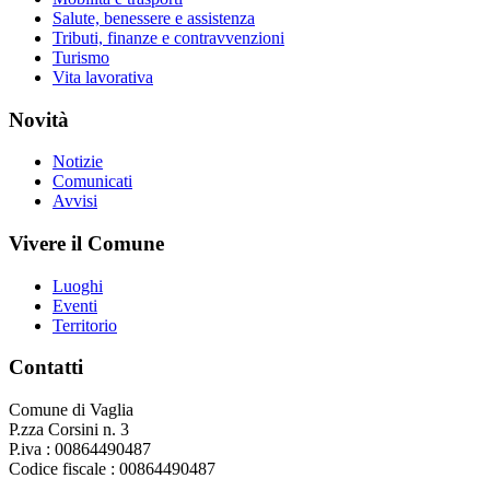
Salute, benessere e assistenza
Tributi, finanze e contravvenzioni
Turismo
Vita lavorativa
Novità
Notizie
Comunicati
Avvisi
Vivere il Comune
Luoghi
Eventi
Territorio
Contatti
Comune di Vaglia
P.zza Corsini n. 3
P.iva : 00864490487
Codice fiscale : 00864490487