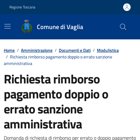
Vai ai contenuti
Vai al footer
Regione Toscana
Comune di Vaglia
Contenuti in evidenza
Home
/
Amministrazione
/
Documenti e Dati
/
Modulistica
/
Richiesta rimborso pagamento doppio o errato sanzione
amministrativa
Richiesta rimborso
pagamento doppio o
errato sanzione
amministrativa
Dettagli del documento
Domanda di richiesta di rimborso per errato o doppio pagamento