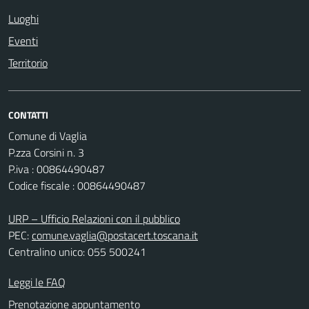
Luoghi
Eventi
Territorio
CONTATTI
Comune di Vaglia
P.zza Corsini n. 3
P.iva : 00864490487
Codice fiscale : 00864490487
URP – Ufficio Relazioni con il pubblico
PEC:
comune.vaglia@postacert.toscana.it
Centralino unico: 055 500241
Leggi le FAQ
Prenotazione appuntamento