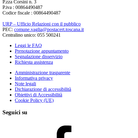
P.zza Corsini n. 3
P.iva : 00864490487
Codice fiscale : 00864490487
URP – Ufficio Relazioni con il pubblico
PEC:
comune.vaglia@postacert.toscana.it
Centralino unico: 055 500241
Leggi le FAQ
Prenotazione appuntamento
Segnalazione disservizio
Richiesta assistenza
Amministrazione trasparente
Informativa privacy
Note legali
Dichiarazione di accessibilità
Obiettivi di Accessibilità
Cookie Policy (UE)
Seguici su