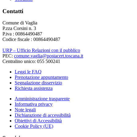
Contatti
Comune di Vaglia
P.zza Corsini n. 3
P.iva : 00864490487
Codice fiscale : 00864490487
URP – Ufficio Relazioni con il pubblico
PEC:
comune.vaglia@postacert.toscana.it
Centralino unico: 055 500241
Leggi le FAQ
Prenotazione appuntamento
Segnalazione disservizio
Richiesta assistenza
Amministrazione trasparente
Informativa privacy
Note legali
Dichiarazione di accessibilità
Obiettivi di Accessibilità
Cookie Policy (UE)