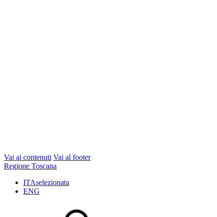
Vai ai contenuti
Vai al footer
Regione Toscana
ITA
selezionata
ENG