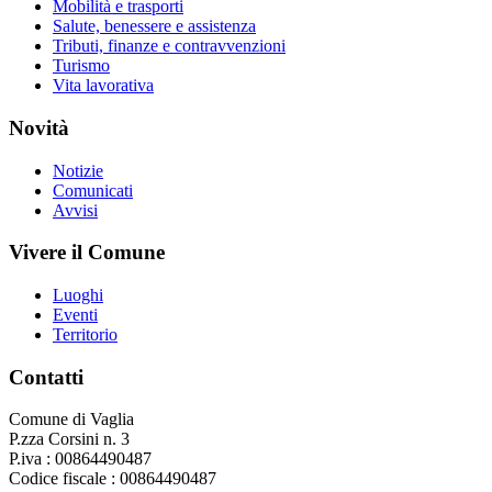
Mobilità e trasporti
Salute, benessere e assistenza
Tributi, finanze e contravvenzioni
Turismo
Vita lavorativa
Novità
Notizie
Comunicati
Avvisi
Vivere il Comune
Luoghi
Eventi
Territorio
Contatti
Comune di Vaglia
P.zza Corsini n. 3
P.iva : 00864490487
Codice fiscale : 00864490487