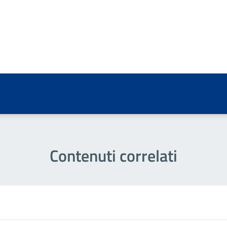
a 4 stelle su 5
a 3 stelle su 5
a 2 stelle su 5
a 1 stelle su 5
Contenuti correlati