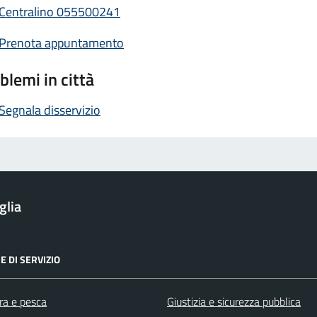
Centralino 055500241
Prenota appuntamento
blemi in città
Segnala disservizio
glia
E DI SERVIZIO
ra e pesca
Giustizia e sicurezza pubblica