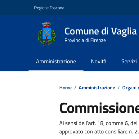
Vai ai contenuti
Vai al footer
Regione Toscana
Comune di Vaglia
Provincia di Firenze
Amministrazione
Novità
Servizi
Contenuti in evidenza
Home
/
Amministrazione
/
Organi 
Commissione 
Ai sensi dell’art. 18, comma 6, d
approvato con atto consiliare n. 