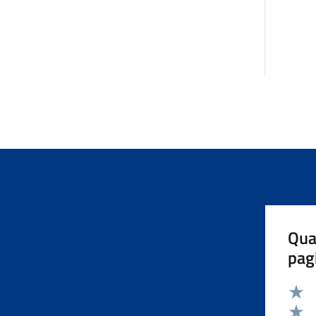
Qua
pag
Valut