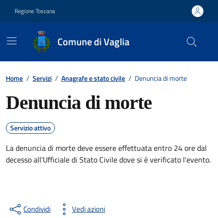
Vai ai contenuti
Vai al footer
Regione Toscana
Comune di Vaglia
Contenuti in evidenza
Home
/
Servizi
/
Anagrafe e stato civile
/
Denuncia di morte
Denuncia di morte
Servizio attivo
La denuncia di morte deve essere effettuata entro 24 ore dal
decesso all'Ufficiale di Stato Civile dove si è verificato l'evento.
Condividi
Vedi azioni