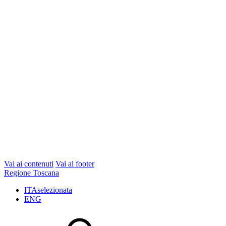
Vai ai contenuti
Vai al footer
Regione Toscana
ITA
selezionata
ENG