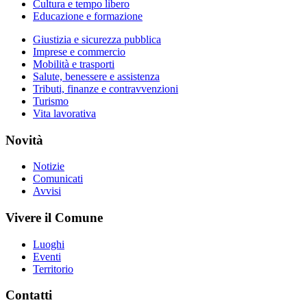
Cultura e tempo libero
Educazione e formazione
Giustizia e sicurezza pubblica
Imprese e commercio
Mobilità e trasporti
Salute, benessere e assistenza
Tributi, finanze e contravvenzioni
Turismo
Vita lavorativa
Novità
Notizie
Comunicati
Avvisi
Vivere il Comune
Luoghi
Eventi
Territorio
Contatti