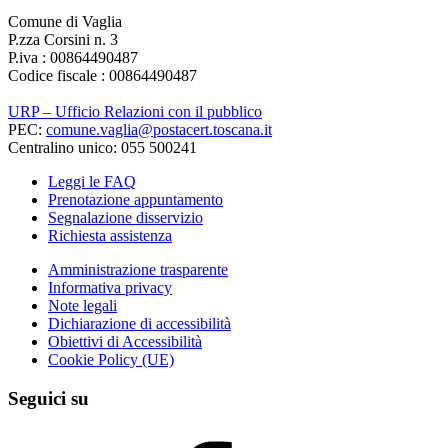
Comune di Vaglia
P.zza Corsini n. 3
P.iva : 00864490487
Codice fiscale : 00864490487
URP – Ufficio Relazioni con il pubblico
PEC:
comune.vaglia@postacert.toscana.it
Centralino unico: 055 500241
Leggi le FAQ
Prenotazione appuntamento
Segnalazione disservizio
Richiesta assistenza
Amministrazione trasparente
Informativa privacy
Note legali
Dichiarazione di accessibilità
Obiettivi di Accessibilità
Cookie Policy (UE)
Seguici su