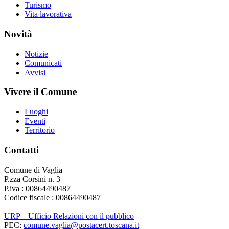
Turismo
Vita lavorativa
Novità
Notizie
Comunicati
Avvisi
Vivere il Comune
Luoghi
Eventi
Territorio
Contatti
Comune di Vaglia
P.zza Corsini n. 3
P.iva : 00864490487
Codice fiscale : 00864490487
URP – Ufficio Relazioni con il pubblico
PEC:
comune.vaglia@postacert.toscana.it