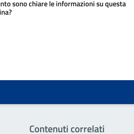
nto sono chiare le informazioni su questa
ina?
a 5 stelle su 5
a 4 stelle su 5
a 3 stelle su 5
a 2 stelle su 5
a 1 stelle su 5
Contenuti correlati