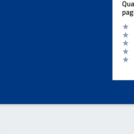
Qua
pag
Valut
Valut
Valut
Valut
Valut