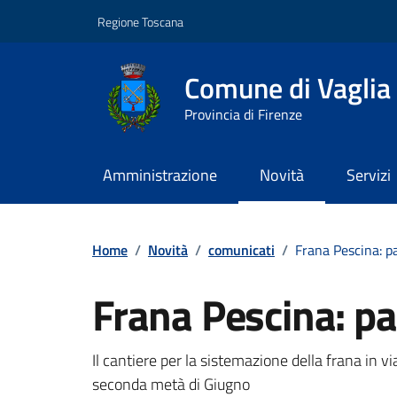
Vai ai contenuti
Vai al footer
Regione Toscana
Comune di Vaglia
Provincia di Firenze
Amministrazione
Novità
Servizi
Contenuti in evidenza
Home
/
Novità
/
comunicati
/
Frana Pescina: pa
Frana Pescina: pa
Dettagli della notizi
Il cantiere per la sistemazione della frana in v
seconda metà di Giugno