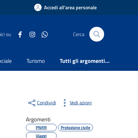
Accedi all'area personale
Facebook
Instagram
WhatsApp
ci su:
Cerca
ociale
Turismo
Tutti gli argomenti...
Condividi
Vedi azioni
Argomenti
PNRR
Protezione civile
Viaggi