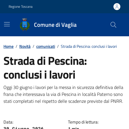
Vai ai contenuti
Vai al footer
Regione Toscana
Comune di Vaglia
Contenuti in evidenza
Home
/
Novità
/
comunicati
/
Strada di Pescina: conclusi i lavori
Strada di Pescina:
conclusi i lavori
Dettagli della notizia
Oggi 30 giugno i lavori per la messa in sicurezza definitiva della
frana che interessava la via di Pescina in località Paterno sono
stati completati nel rispetto delle scadenze previste dal PNRR.
Data:
Tempo di lettura:
1 min
30 Giugno 2026